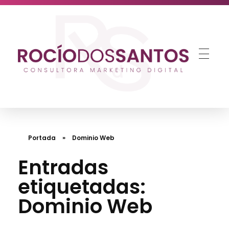
Estr
Rocío dos Santos
Consultora de Marketing Digital para Pymes
Portada
»
Dominio Web
Entradas
etiquetadas:
Dominio Web