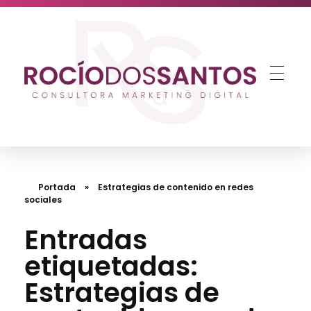
Estr
Rocío dos Santos
Consultora de Marketing Digital para Pymes
Portada
»
Estrategias de contenido en redes
sociales
Entradas
etiquetadas:
Estrategias de