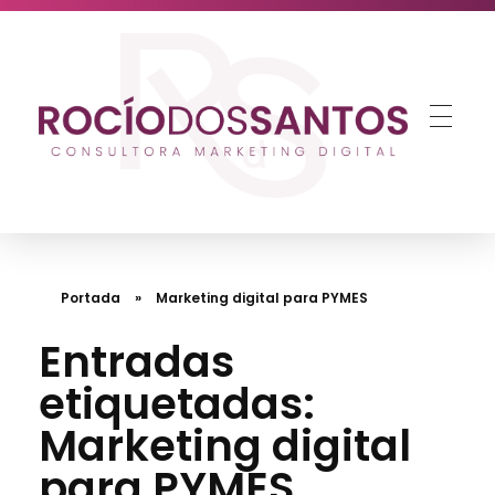
Estr
Rocío dos Santos
Consultora de Marketing Digital para Pymes
Portada
»
Marketing digital para PYMES
Entradas
etiquetadas:
Marketing digital
para PYMES