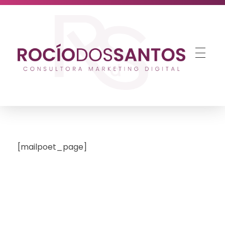
Estr
Rocío dos Santos
Consultora de Marketing Digital para Pymes
[mailpoet_page]